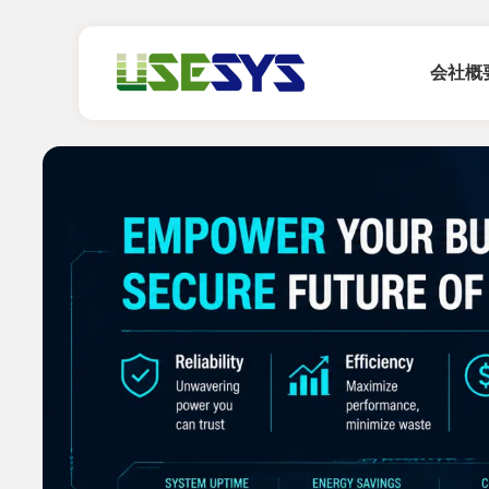
会社概
会社紹介
能源管理系統(EMS)
新聞媒體
にん
虛擬電
產業
光儲合一
微電