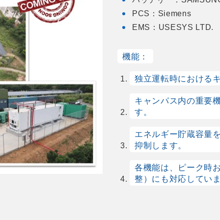
PCS：Siemens
EMS：USESYS LTD.
機能：
独立運転時における
キャンパス内の重要
す。
エネルギー貯蔵容量
抑制します。
各機能は、ピーク時
整）にも対応してい