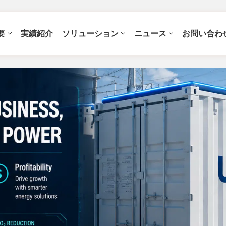
要
実績紹介
ソリューション
ニュース
お問い合わ
しょう
廠(VPP)
技術
サステナビリティへの取
併網型儲能
展會活動
網
MW級不斷電系統(UPS)