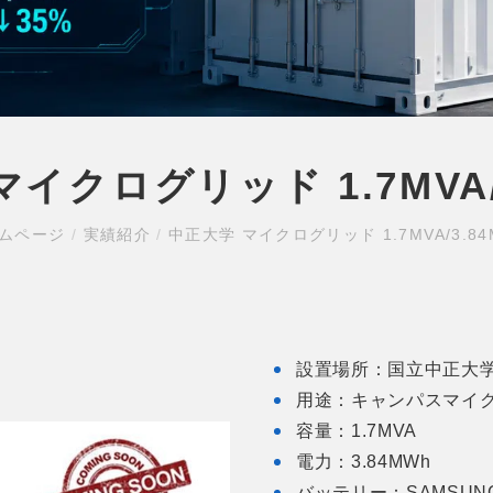
イクログリッド 1.7MVA/
ムページ
/
実績紹介
/
中正大学 マイクログリッド 1.7MVA/3.84
設置場所：国立中正大
用途：キャンパスマイ
容量：1.7MVA
電力：3.84MWh
バッテリー：SAMSUNG 