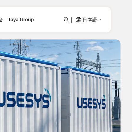
せ
Taya Group
日本語
り組み
用電大戶儲能規劃
最新消息
儲能維運