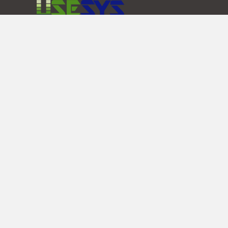
会社概要
実績紹介
会社紹介
ジープー龍井 E-dReg
100MW/399MWh
相關認證
大蓄龍井II-E-dReg-7
永續承諾
MWh
中正大学 マイクログ
1.7MVA/3.84MWh
大亜工場エネルギー
2.0MW/3.5MWh
本社 : 242032 新北市新莊區新北大道三段212
service@usesys.com