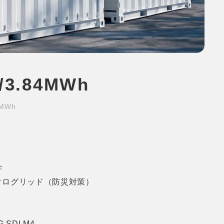
3.84MWh
MWh
学
クログリッド（防災対策）
SDI M4